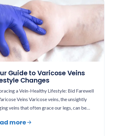
ur Guide to Varicose Veins
festyle Changes
racing a Vein-Healthy Lifestyle: Bid Farewell
Varicose Veins Varicose veins, the unsightly
ging veins that often grace our legs, can be…
ad more