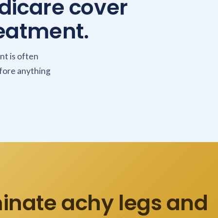
dicare cover
eatment.
nt is often
efore anything
minate achy legs and