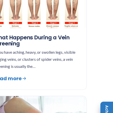
at Happens During a Vein
reening
ou have aching, heavy, or swollen legs, visible
ing veins, or clusters of spider veins, a vein
eening is usually the…
ad more