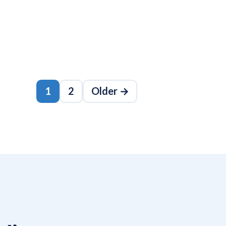
1
2
Older →