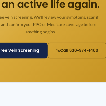
 an active life again.
ee vein screening. We'll review your symptoms, scan if
 and confirm your PPO or Medicare coverage before
anything begins.
Free Vein Screening
Call 630-974-1400