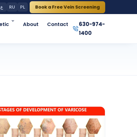
Book a Free Vein Screening
ع
RU
PL
630-974-
tic
About
Contact
1400