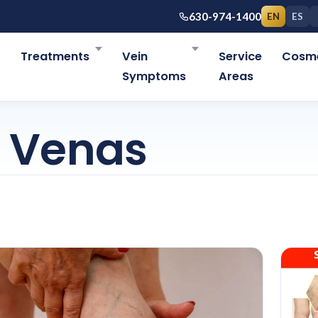
630-974-1400
EN
ES
r
Treatments
Vein
Service
Cosme
Symptoms
Areas
e Venas