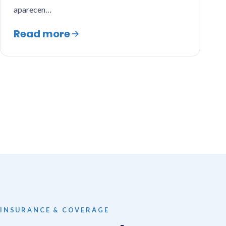
aparecen…
Read more
Posts
pagination
INSURANCE & COVERAGE