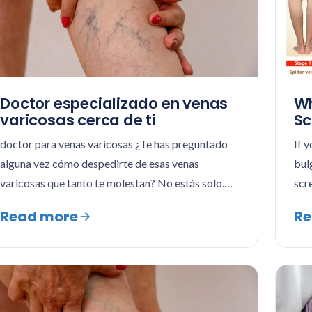
Doctor especializado en venas
Wh
varicosas cerca de ti
Sc
doctor para venas varicosas ¿Te has preguntado
If y
alguna vez cómo despedirte de esas venas
bulg
varicosas que tanto te molestan? No estás solo.…
scr
Read more
Re