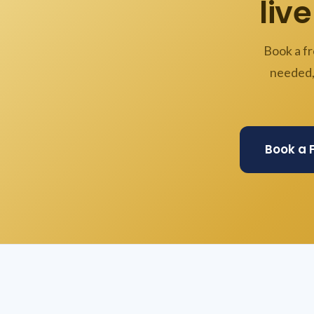
live
Book a fr
needed,
Book a 