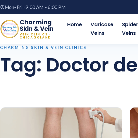
Mon–Fri · 9:00 AM – 6:00 PM
Charming
Home
Varicose
Spide
Skin & Vein
Veins
Veins
VEIN CLINICS ·
CHICAGOLAND
CHARMING SKIN & VEIN CLINICS
Tag:
Doctor d