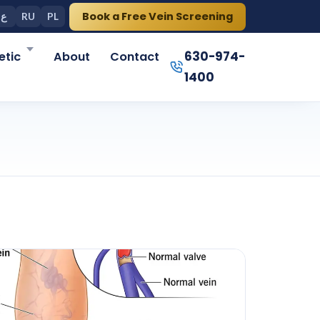
Book a Free Vein Screening
ع
RU
PL
630-974-
tic
About
Contact
1400