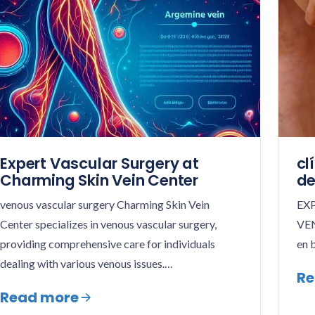
Expert Vascular Surgery at
cl
Charming Skin Vein Center
de
venous vascular surgery Charming Skin Vein
EX
Center specializes in venous vascular surgery,
VEN
providing comprehensive care for individuals
en 
dealing with various venous issues.…
Re
Read more