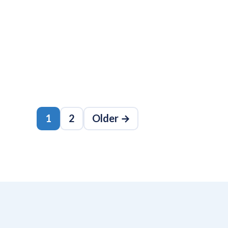
1
2
Older →