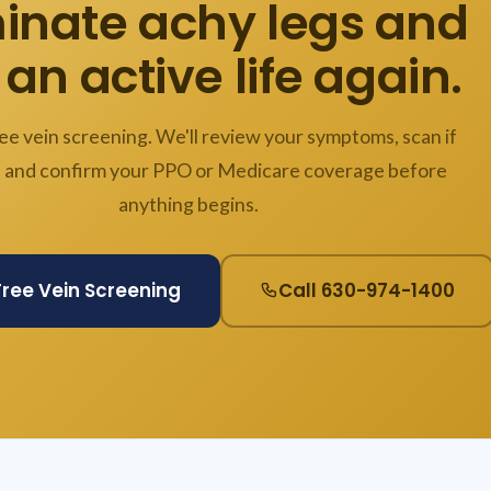
minate achy legs and
 an active life again.
ee vein screening. We'll review your symptoms, scan if
 and confirm your PPO or Medicare coverage before
anything begins.
Free Vein Screening
Call 630-974-1400