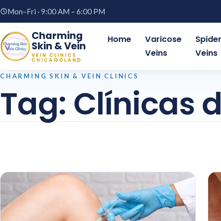
Mon–Fri · 9:00 AM – 6:00 PM
Charming
Home
Varicose
Spide
Skin & Vein
Veins
Veins
VEIN CLINICS ·
CHICAGOLAND
CHARMING SKIN & VEIN CLINICS
Tag:
Clínicas 