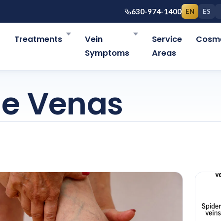
630-974-1400
EN
ES
r
Treatments
Vein
Service
Cosme
Symptoms
Areas
de Venas