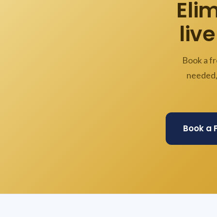
Eli
live
Book a fr
needed,
Book a 