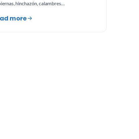
piernas, hinchazón, calambres…
ad more