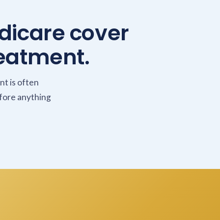
dicare cover
eatment.
nt is often
efore anything