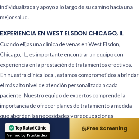
individualizada y apoyo a lo largo de su camino hacia una
mejor salud.
EXPERIENCIA EN WEST ELSDON CHICAGO, IL
Cuando elijas una clínica de venas en West Elsdon,
Chicago, IL, es importante encontrar un equipo con
experiencia en la prestación de tratamientos efectivos.
En nuestra clínica local, estamos comprometidos a brindar
el más alto nivel de atención personalizada a cada
paciente. Nuestro equipo de expertos comprende la
importancia de ofrecer planes de tratamiento a medida
que aborden las necesidades y preocupaciones
individuales. Nos enorgullece nuestro amplio
Top Rated Clinic
Call
Free Screening
Verified by
Trustindex
conocimiento y experiencia en el campo del cuidado de las