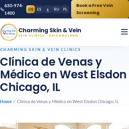
Book a Free Vein
630-974-
EN
ES
ع
RU
PL
Screening
1400
Charming Skin & Vein
VEIN CLINICS · CHICAGOLAND
CHARMING SKIN & VEIN CLINICS
Clínica de Venas y
Médico en West Elsdon
Chicago, IL
Home
/ Clínica de Venas y Médico en West Elsdon Chicago, IL